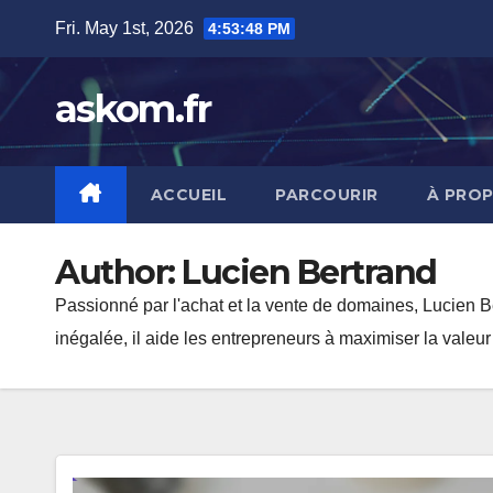
Skip
Fri. May 1st, 2026
4:53:48 PM
to
content
askom.fr
ACCUEIL
PARCOURIR
À PRO
Author:
Lucien Bertrand
Passionné par l'achat et la vente de domaines, Lucien 
inégalée, il aide les entrepreneurs à maximiser la valeu