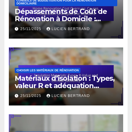
CONSEILS DE BUDGÉTISATION POUR LA RÉNOVATION
DOMICILIAIRE
Dépassements de Coût de
Rénovation à Domicile :
Causes, Stratégies de
25/11/2025
LUCIEN BERTRAND
Préparation et Solutions
CHOISIR LES MATÉRIAUX DE RÉNOVATION
Matériaux d’isolation : Types,
valeur R et adéquation
climatique
25/11/2025
LUCIEN BERTRAND