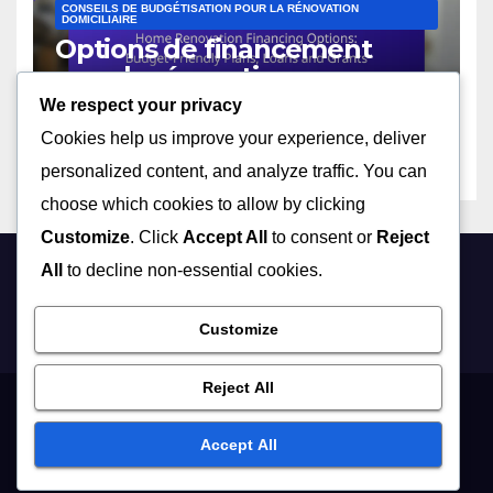
CONSEILS DE BUDGÉTISATION POUR LA RÉNOVATION
DOMICILIAIRE
Options de financement
pour la rénovation
domiciliaire : plans
We respect your privacy
21/11/2025
LUCIEN BERTRAND
économiques, prêts et
Cookies help us improve your experience, deliver
subventions
personalized content, and analyze traffic. You can
choose which cookies to allow by clicking
Customize
. Click
Accept All
to consent or
Reject
All
to decline non-essential cookies.
askom.fr
Customize
Reject All
Contactez-nous
À propos de nous
Conditions générales
Accept All
Politique relative aux cookies
Votre confidentialité