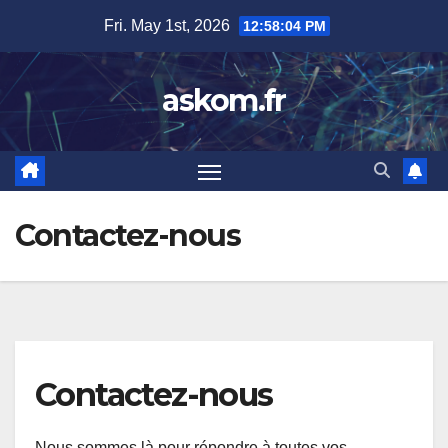
Skip
Fri. May 1st, 2026
12:58:05 PM
to
content
askom.fr
Contactez-nous
Contactez-nous
Nous sommes là pour répondre à toutes vos