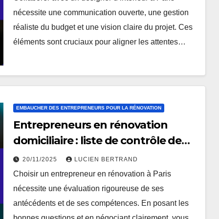
nécessite une communication ouverte, une gestion
réaliste du budget et une vision claire du projet. Ces
éléments sont cruciaux pour aligner les attentes…
EMBAUCHER DES ENTREPRENEURS POUR LA RÉNOVATION
Entrepreneurs en rénovation
domiciliaire : liste de contrôle de
sélection, questions clés et
20/11/2025
LUCIEN BERTRAND
conseils de négociation
Choisir un entrepreneur en rénovation à Paris
nécessite une évaluation rigoureuse de ses
antécédents et de ses compétences. En posant les
bonnes questions et en négociant clairement, vous