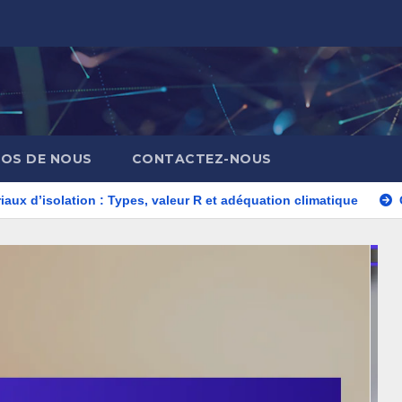
POS DE NOUS
CONTACTEZ-NOUS
ion : Types, valeur R et adéquation climatique
Options de fi