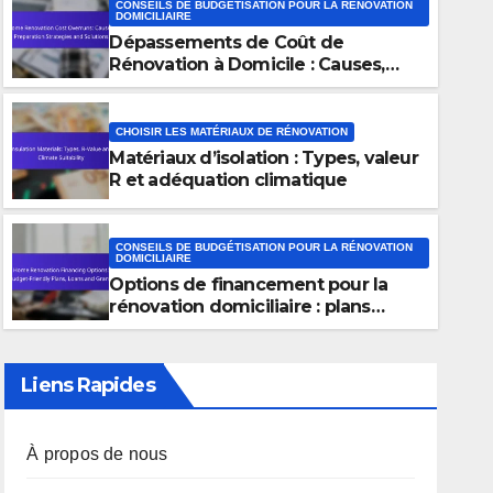
CONSEILS DE BUDGÉTISATION POUR LA RÉNOVATION
DOMICILIAIRE
Dépassements de Coût de
Rénovation à Domicile : Causes,
Stratégies de Préparation et
Solutions
CHOISIR LES MATÉRIAUX DE RÉNOVATION
Matériaux d’isolation : Types, valeur
CONSEILS DE BUDGÉTISATION POUR LA RÉNOVATION DOMICILIAIRE
R et adéquation climatique
Dépassements de Coût de R
Domicile : Causes, Stratégies
CONSEILS DE BUDGÉTISATION POUR LA RÉNOVATION
DOMICILIAIRE
Solutions
Options de financement pour la
25/11/2025
LUCIEN BERTRAND
rénovation domiciliaire : plans
économiques, prêts et subventions
Liens Rapides
À propos de nous