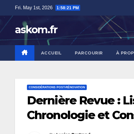
Skip
Fri. May 1st, 2026
1:58:23 PM
to
content
askom.fr
ACCUEIL
PARCOURIR
À PRO
CONSIDÉRATIONS POST-RÉNOVATION
Dernière Revue : Li
Chronologie et Con