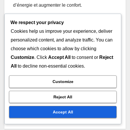
d’énergie et augmenter le confort.
Pour maximiser l’efficacité énergétique, envisagez
We respect your privacy
de faire réaliser un audit énergétique de votre
Cookies help us improve your experience, deliver
maison. Cela vous permettra d’identifier les
personalized content, and analyze traffic. You can
domaines nécessitant des améliorations et de
choose which cookies to allow by clicking
prioriser vos projets de rénovation.
Customize
. Click
Accept All
to consent or
Reject
All
to decline non-essential cookies.
Customize
Post
Entrepreneurs en
Contrats de rénovation
rénovation domiciliaire :
domiciliaire : stratégies de
navigation
Reject All
liste de contrôle de
négociation et
sélection, questions clés
considérations clés
Accept All
et conseils de négociation