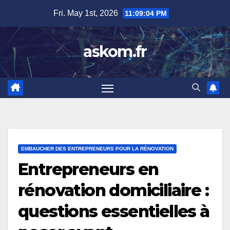
Skip
Fri. May 1st, 2026
11:09:05 PM
to
content
askom.fr
EMBAUCHER DES ENTREPRENEURS POUR LA RÉNOVATION
Entrepreneurs en
rénovation domiciliaire :
questions essentielles à