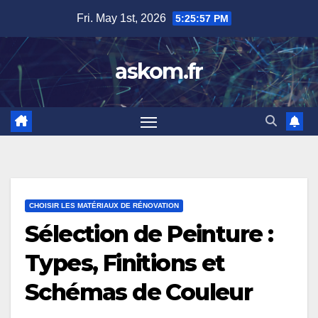
Skip
Fri. May 1st, 2026
5:25:58 PM
to
content
askom.fr
CHOISIR LES MATÉRIAUX DE RÉNOVATION
Sélection de Peinture :
Types, Finitions et
Schémas de Couleur