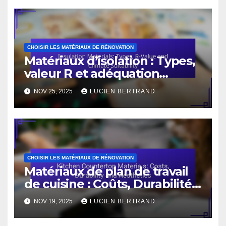
il y a plus de dix ans. Avec une
expertise inégalée, il aide les
entrepreneurs à maximiser la
valeur de leurs actifs
numériques tout en partageant
ses connaissances à travers des
articles et des conférences.
Related Post
CHOISIR LES MATÉRIAUX DE RÉNOVATION
Matériaux d’isolation : Types,