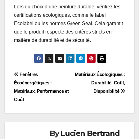
des rouleaux texturés ou des pinceaux, pour créer
des motifs variés.
Peintures durables
Les peintures durables, souvent à base d’eau et
sans COV (composés organiques volatils), sont de
plus en plus recherchées pour leur impact
environnemental réduit. Ces produits offrent une
excellente couverture tout en étant plus sûrs pour
la santé intérieure.
Lors du choix d’une peinture durable, vérifiez les
certifications écologiques, comme le label
Ecolabel ou les normes Green Seal. Cela garantit
que le produit respecte des critères stricts en