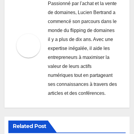
matière de durabilité et de sécurité.
Post
Fenêtres
Matériaux Écologiques :
Écoénergétiques :
Durabilité, Coût,
navigation
Matériaux, Performance et
Disponibilité
Coût
By
Lucien Bertrand
Passionné par l'achat et la vente
de domaines, Lucien Bertrand a
commencé son parcours dans le
monde du flipping de domaines