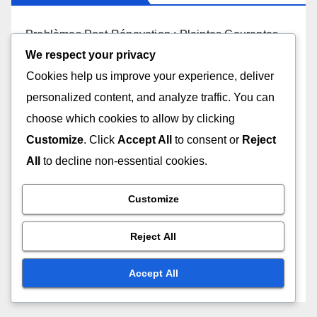
Parcourir
We respect your privacy
Contactez-nous
Cookies help us improve your experience, deliver
personalized content, and analyze traffic. You can
choose which cookies to allow by clicking
Recherche
Customize
. Click
Accept All
to consent or
Reject
All
to decline non-essential cookies.
Customize
Derniers Articles
Reject All
Problèmes Post-Rénovation : Plaintes Courantes,
Accept All
Solutions et Support
Dépassements de Coût de Rénovation à Domicile :