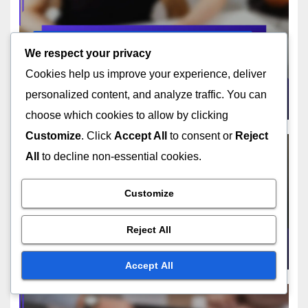
PLANIFICATION ET CONCEPTION DE RÉNOVATION DE MAISON
Sélection de Palette de
We respect your privacy
Couleurs : Harmonie,
Cookies help us improve your experience, deliver
Ambiance et Tendances
personalized content, and analyze traffic. You can
NOV 21, 2025
LUCIEN BERTRAND
choose which cookies to allow by clicking
Customize
. Click
Accept All
to consent or
Reject
All
to decline non-essential cookies.
PLANIFICATION ET CONCEPTION DE RÉNOVATION DE MAISON
Customize
Collaboration avec un
designer d’intérieur :
Reject All
communication,
NOV 20, 2025
LUCIEN BERTRAND
budgétisation et vision
Accept All