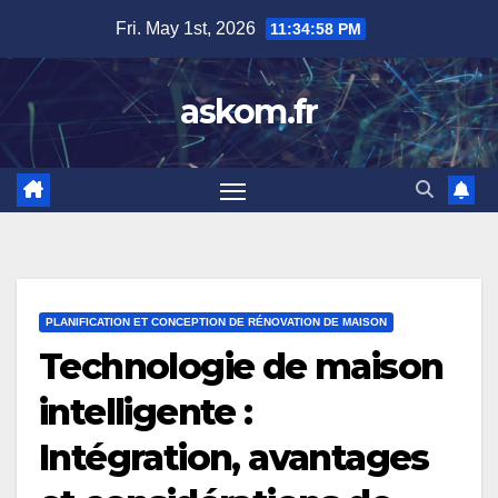
Skip
Fri. May 1st, 2026
11:34:59 PM
to
content
askom.fr
PLANIFICATION ET CONCEPTION DE RÉNOVATION DE MAISON
Technologie de maison
intelligente :
Intégration, avantages