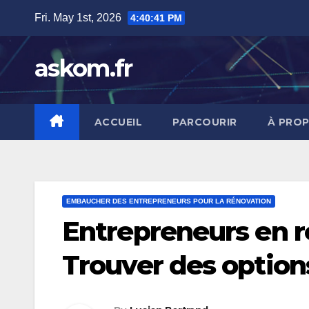
Skip
Fri. May 1st, 2026
4:40:43 PM
to
content
askom.fr
ACCUEIL
PARCOURIR
À PRO
EMBAUCHER DES ENTREPRENEURS POUR LA RÉNOVATION
Entrepreneurs en ré
Trouver des options